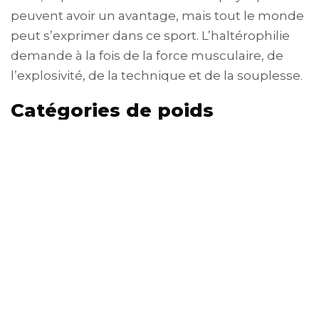
peuvent avoir un avantage, mais tout le monde
peut s’exprimer dans ce sport. L’haltérophilie
demande à la fois de la force musculaire, de
l’explosivité, de la technique et de la souplesse.
Catégories de poids
L’haltérophilie est un sport divisé en catégories
de poids. Pour les Jeux Olympiques de Paris
2024, les catégories vont de moins de 49 kilos à
plus de 81 kilos chez les femmes, et de moins
de 61 kilos à plus de 102 kilos chez les hommes.
Différence avec la
musculation et muscles