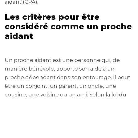
aidant (CPA).
Les critères pour être
considéré comme un proche
aidant
Un proche aidant est une personne qui, de
manière bénévole, apporte son aide à un
proche dépendant dans son entourage. Il peut
être un conjoint, un parent, un oncle, une
cousine, une voisine ou un ami. Selon la loi du
28 décembre 2015, un proche aidant est
considéré comme une personne qui apporte
régulièrement et fréquemment, de manière
non professionnelle, une assistance dans les
activités quotidiennes à une personne en perte